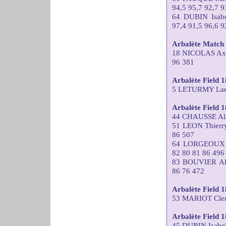
94,5 95,7 92,7 9
64 DUBIN Isa
97,4 91,5 96,6 9
Arbalète Match 
18 NICOLAS Ax
96 381
Arbalète Field
5 LETURMY Laet
Arbalète Field 
44 CHAUSSE Ala
51 LEON Thier
86 507
64 LORGEOUX T
82 80 81 86 496
83 BOUVIER Al
86 76 472
Arbalète Field 
53 MARIOT Clem
Arbalète Field
45 DUBIN Isabe