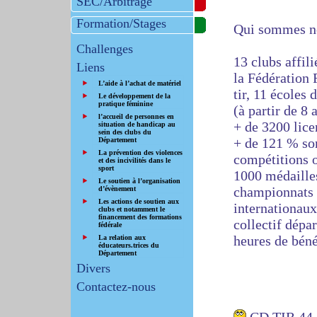
SEC/Arbitrage
Formation/Stages
Qui sommes n
Challenges
13 clubs affili
Liens
la Fédération 
L’aide à l’achat de matériel
tir, 11 écoles d
Le développement de la
pratique féminine
(à partir de 8 
l’accueil de personnes en
+ de 3200 lice
situation de handicap au
sein des clubs du
+ de 121 % son
Département
La prévention des violences
compétitions 
et des incivilités dans le
sport
1000 médailles
Le soutien à l’organisation
championnats 
d’évènement
Les actions de soutien aux
internationaux
clubs et notamment le
financement des formations
collectif dépa
fédérale
heures de béné
La relation aux
éducateurs.trices du
Département
Divers
Contactez-nous