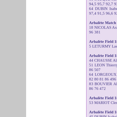
94,5 95,7 92,7 9
64 DUBIN Isa
97,4 91,5 96,6 9
Arbalète Match 
18 NICOLAS Ax
96 381
Arbalète Field
5 LETURMY Laet
Arbalète Field 
44 CHAUSSE Ala
51 LEON Thier
86 507
64 LORGEOUX T
82 80 81 86 496
83 BOUVIER Al
86 76 472
Arbalète Field 
53 MARIOT Clem
Arbalète Field
45 DUBIN Isabe