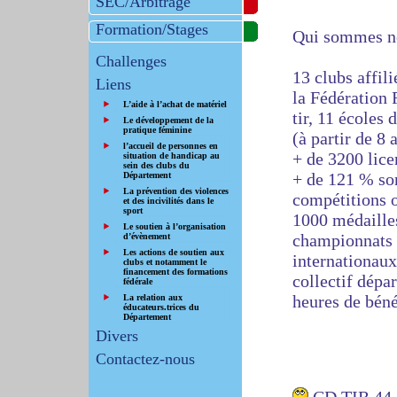
SEC/Arbitrage
Formation/Stages
Qui sommes n
Challenges
13 clubs affili
Liens
la Fédération 
L’aide à l’achat de matériel
tir, 11 écoles d
Le développement de la
pratique féminine
(à partir de 8 
l’accueil de personnes en
+ de 3200 lice
situation de handicap au
sein des clubs du
+ de 121 % son
Département
La prévention des violences
compétitions 
et des incivilités dans le
sport
1000 médailles
Le soutien à l’organisation
championnats 
d’évènement
Les actions de soutien aux
internationaux
clubs et notamment le
financement des formations
collectif dépa
fédérale
heures de béné
La relation aux
éducateurs.trices du
Département
Divers
Contactez-nous