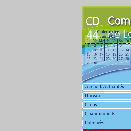
Calendrier
<<
Juin. 2026
>>
Lu
Ma
Me
Je
Ve
Sa
Di
1
2
3
4
5
6
7
8
9
10
11
12
13
14
15
16
17
18
19
20
21
22
23
24
25
26
27
28
29
30
Accueil/Actualités
Bureau
Clubs
Championnats
Palmarès