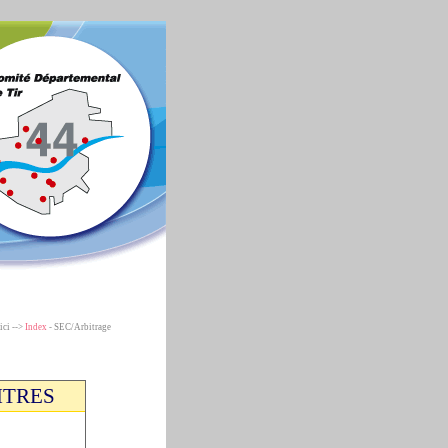
ici -->
Index
- SEC/Arbitrage
ITRES