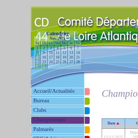
Calendrier
<<
Nov. 2025
>>
Sa
Di
Lu
Ma
Me
Je
Ve
1
2
3
4
5
6
7
8
9
10
11
12
13
14
15
16
17
18
19
20
21
22
23
24
25
26
27
28
29
30
Accueil/Actualités
Champio
Bureau
Clubs
Championnats
Date
Palmarès
Dépa
15/11/2025
18M