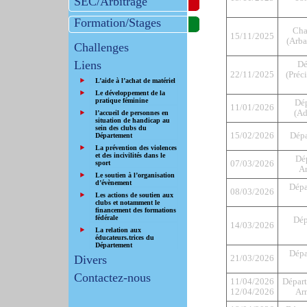
SEC/Arbitrage
Formation/Stages
Cha
15/11/2025
(Arba
Challenges
Liens
Dé
22/11/2025
(Préci
L’aide à l’achat de matériel
Le développement de la
pratique féminine
Dé
11/01/2026
(Ad
l’accueil de personnes en
situation de handicap au
sein des clubs du
15/02/2026
Dépa
Département
La prévention des violences
et des incivilités dans le
Dé
sport
07/03/2026
An
Le soutien à l’organisation
d’évènement
Dépa
08/03/2026
Les actions de soutien aux
clubs et notamment le
financement des formations
fédérale
Dép
14/03/2026
La relation aux
éducateurs.trices du
Département
Dépa
Divers
21/03/2026
Contactez-nous
11/04/2026
Départ
12/04/2026
Ar