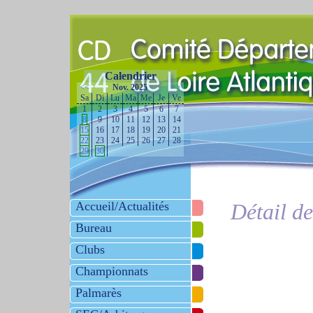
Calendrier
<<
Nov. 2025
>>
Sa
Di
Lu
Ma
Me
Je
Ve
1
2
3
4
5
6
7
8
9
10
11
12
13
14
15
16
17
18
19
20
21
22
23
24
25
26
27
28
29
30
Accueil/Actualités
Détail d
Bureau
Clubs
Championnats
Palmarès