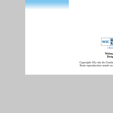
|
Ret
Webma
Desig
Copyright ©Le site du Comité
Toute reproduction totale ou p