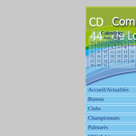
Calendrier
<<
Août. 2026
>>
Sa
Di
Lu
Ma
Me
Je
Ve
1
2
3
4
5
6
7
8
9
10
11
12
13
14
15
16
17
18
19
20
21
22
23
24
25
26
27
28
29
30
31
Accueil/Actualités
Bureau
Clubs
Championnats
Palmarès