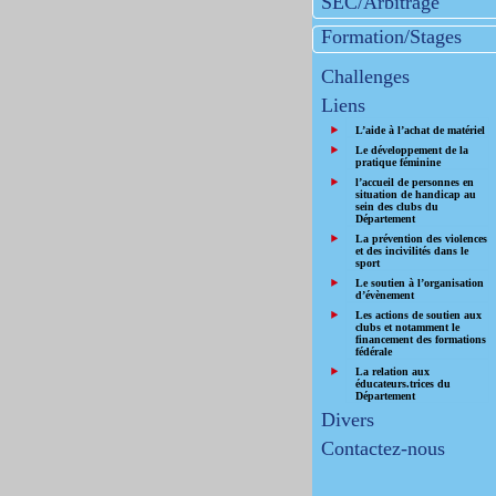
SEC/Arbitrage
Formation/Stages
Challenges
Liens
L’aide à l’achat de matériel
Le développement de la
pratique féminine
l’accueil de personnes en
situation de handicap au
sein des clubs du
Département
La prévention des violences
et des incivilités dans le
sport
Le soutien à l’organisation
d’évènement
Les actions de soutien aux
clubs et notamment le
financement des formations
fédérale
La relation aux
éducateurs.trices du
Département
Divers
Contactez-nous