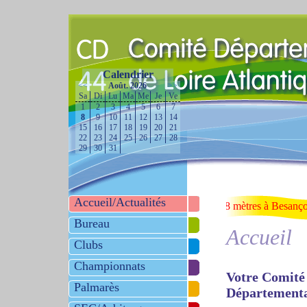
Calendrier
<<
Août. 2026
>>
Sa
Di
Lu
Ma
Me
Je
Ve
1
2
3
4
5
6
7
8
9
10
11
12
13
14
15
16
17
18
19
20
21
22
23
24
25
26
27
28
29
30
31
Accueil/Actualités
Info Flash :
Championnat de France 10/18 mètres à Besançon, Loui
Bureau
Accueil
Clubs
Championnats
Votre Comité
Palmarès
Départementa