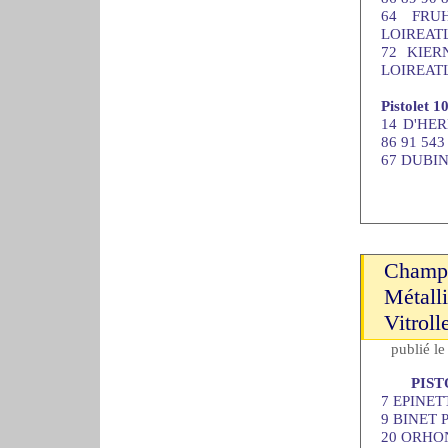
64 FRU
LOIREATL
72 KIER
LOIREATL
Pistolet 
14 D'HER
86 91 543
67 DUBIN 
Champi
Métalli
Vitroll
publié l
PIS
7 EPINETT
9 BINET P
20 ORHON 