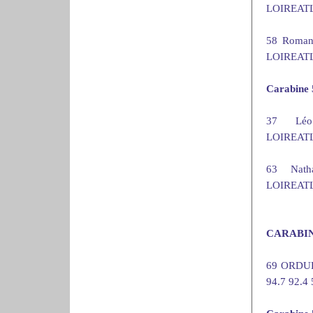
LOIREATLA
58 Roma
LOIREATLA
Carabine 
37 Lé
LOIREATLA
63 Nat
LOIREATLA
CARABIN
69 ORDUR
94.7 92.4 