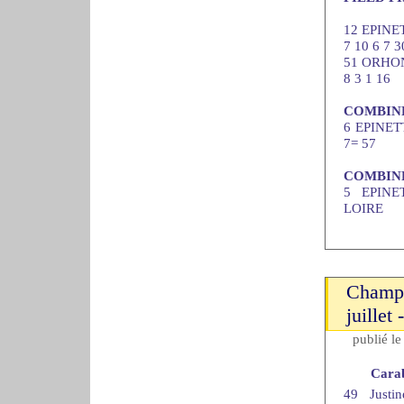
12 EPINE
7 10 6 7 3
51 ORHON
8 3 1 16
COMBINÉ
6 EPINET
7= 57
COMBIN
5 EPINE
LOIRE
Champi
juille
publié l
Cara
49 Just