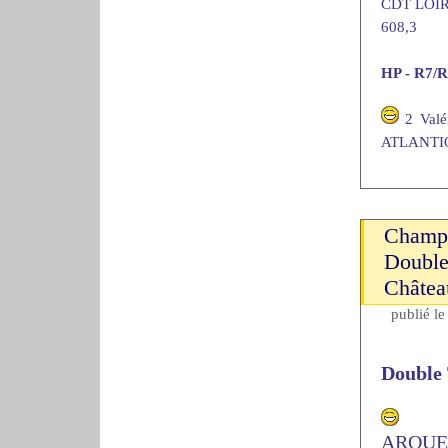
CDT LOIR
608,3
HP - R7/R
2 Val
ATLANTIQ
Champi
Double
Châtea
publié l
Double
1 T
ARQUE