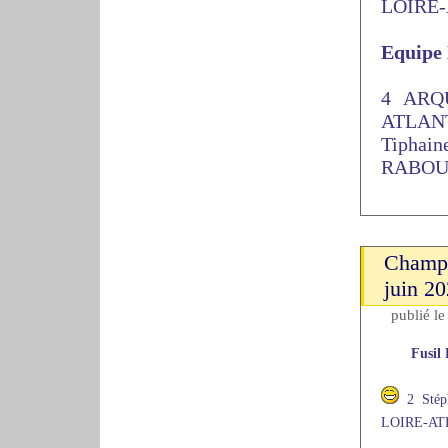
LOIRE-
Equipe
4 ARQ
ATLANT
Tipha
RABOUL
Champi
juin 2
publié l
Fusil 
2 Sté
LOIRE-ATL