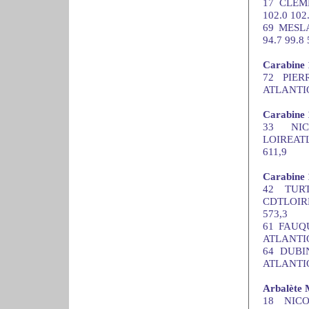
17 CLEME
102.0 102
69 MESLA
94.7 99.8 
Carabine 
72 PIER
ATLANTIQU
Carabine 
33 NI
LOIREATL
611,9
Carabine 
42 TURT
CDTLOIRE
573,3
61 FAUQU
ATLANTIQU
64 DUBI
ATLANTIQU
Arbalète 
18 NICO