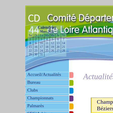
Calendrier
<<
Mars 2025
>>
Sa
Di
Lu
Ma
Me
Je
Ve
1
2
3
4
5
6
7
8
9
10
11
12
13
14
15
16
17
18
19
20
21
22
23
24
25
26
27
28
29
30
31
Accueil/Actualités
Actualité
Bureau
Clubs
Championnats
Champi
Palmarès
Bézier