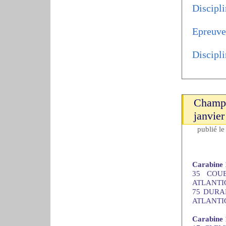
Discipli
Epreuve
Discipli
Champi
janvie
publié l
Carabine 
35 COUE
ATLANTIQU
75 DURAN
ATLANTIQU
Carabine 1