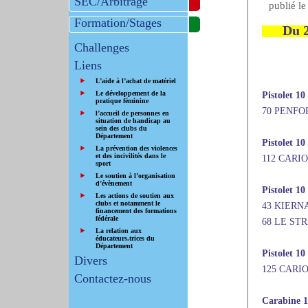
SEC/Arbitrage
publié l
Formation/Stages
Du 2
Challenges
Liens
L’aide à l’achat de matériel
Le développement de la
Pistolet 10
pratique féminine
70 PENFOR
l’accueil de personnes en
situation de handicap au
sein des clubs du
Département
Pistolet 1
La prévention des violences
et des incivilités dans le
112 CARIO
sport
Le soutien à l’organisation
d’évènement
Pistolet 10
Les actions de soutien aux
clubs et notamment le
43 KIERNA
financement des formations
fédérale
68 LE STR
La relation aux
éducateurs.trices du
Département
Pistolet 1
Divers
125 CARIO
Contactez-nous
Carabine 1