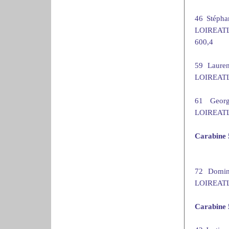
46 Stép
LOIREATL
600,4
59 Laur
LOIREATLA
61 Geor
LOIREATLA
Carabine 
72 Domi
LOIREATLA
Carabine 5