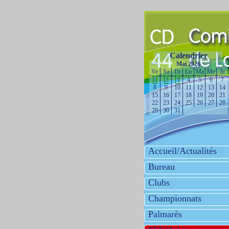
Calendrier
<<
Mai 2026
>>
Ve
Sa
Di
Lu
Ma
Me
Je
1
2
3
4
5
6
7
8
9
10
11
12
13
14
15
16
17
18
19
20
21
22
23
24
25
26
27
28
29
30
31
Accueil/Actualités
Bureau
Clubs
Championnats
Palmarès