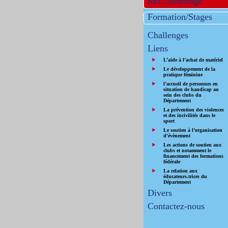
SEC/Arbitrage
Formation/Stages
Challenges
Liens
L’aide à l’achat de matériel
Le développement de la
pratique féminine
l’accueil de personnes en
situation de handicap au
sein des clubs du
Département
La prévention des violences
et des incivilités dans le
sport
Le soutien à l’organisation
d’évènement
Les actions de soutien aux
clubs et notamment le
financement des formations
fédérale
La relation aux
éducateurs.trices du
Département
Divers
Contactez-nous