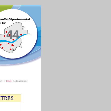
ici -->
Index
- SEC/Arbitrage
ITRES