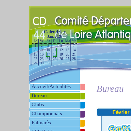
Calendrier
<<
Jan. 2026
>>
Je
Ve
Sa
Di
Lu
Ma
Me
1
2
3
4
5
6
7
8
9
10
11
12
13
14
15
16
17
18
19
20
21
22
23
24
25
26
27
28
29
30
31
Accueil/Actualités
Bureau
Bureau
Clubs
Championnats
Palmarès