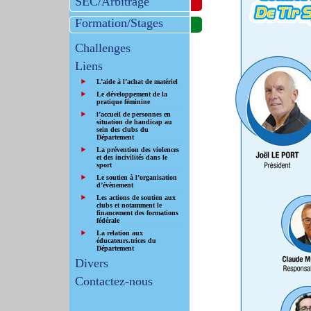
SEC/Arbitrage
Formation/Stages
Challenges
Liens
L’aide à l’achat de matériel
Le développement de la
pratique féminine
l’accueil de personnes en
situation de handicap au
sein des clubs du
Département
La prévention des violences
et des incivilités dans le
sport
Le soutien à l’organisation
d’évènement
Les actions de soutien aux
clubs et notamment le
financement des formations
fédérale
La relation aux
éducateurs.trices du
Département
Divers
Contactez-nous