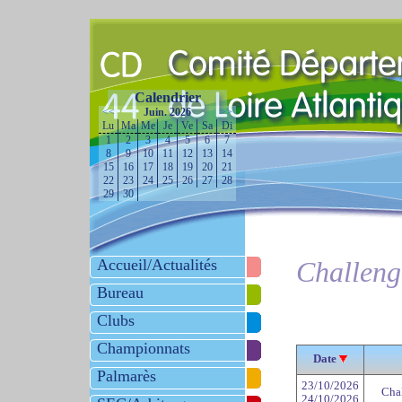
Calendrier
<<
Juin. 2026
>>
Lu
Ma
Me
Je
Ve
Sa
Di
1
2
3
4
5
6
7
8
9
10
11
12
13
14
15
16
17
18
19
20
21
22
23
24
25
26
27
28
29
30
Accueil/Actualités
Challeng
Bureau
Clubs
Championnats
Date
Palmarès
23/10/2026
Chal
24/10/2026