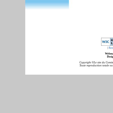
|
Ret
Webma
Desig
Copyright ©Le site du Comité
Toute reproduction totale ou p