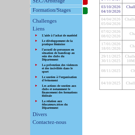
SEC/Arbitrage
03/10/2026
Chal
Formation/Stages
04/10/2026
04/04/2026
Challe
Challenges
05/04/2026
Liens
07/02/2026
Cha
L’aide à l’achat de matériel
08/02/2026
Le développement de la
17/01/2026
pratique féminine
Ch
18/01/2026
l’accueil de personnes en
situation de handicap au
29/11/2025
Chall
sein des clubs du
Département
30/11/2025
10M, 
La prévention des violences
et des incivilités dans le
08/11/2025
Ch
sport
Le soutien à l’organisation
d’évènement
04/10/2025
Chall
Les actions de soutien aux
clubs et notamment le
financement des formations
fédérale
La relation aux
éducateurs.trices du
Département
Divers
Contactez-nous