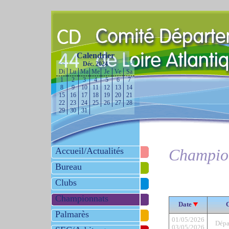
Calendrier
<<
Déc. 2024
>>
Di
Lu
Ma
Me
Je
Ve
Sa
1
2
3
4
5
6
7
8
9
10
11
12
13
14
15
16
17
18
19
20
21
22
23
24
25
26
27
28
29
30
31
Accueil/Actualités
Champio
Bureau
Clubs
Championnats
Date
Palmarès
01/05/2026
Dépa
03/05/2026