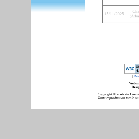
Cha
15/11/2025
(Arba
|
Ret
Webma
Desig
Copyright ©Le site du Comité
Toute reproduction totale ou p