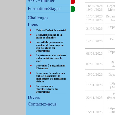
SEC/Arbitrage
18/04/2026
Dépar
Formation/Stages
19/04/2026
Métal
11/04/2026
Départ
Challenges
12/04/2026
Ar
Liens
Dépa
21/03/2026
L’aide à l’achat de matériel
Le développement de la
pratique féminine
Dép
14/03/2026
l’accueil de personnes en
situation de handicap au
sein des clubs du
Département
Dépa
08/03/2026
La prévention des violences
et des incivilités dans le
sport
Dé
07/03/2026
Le soutien à l’organisation
An
d’évènement
Les actions de soutien aux
15/02/2026
Dépa
clubs et notamment le
financement des formations
fédérale
Dé
11/01/2026
La relation aux
(Ad
éducateurs.trices du
Département
Dé
Divers
22/11/2025
(Préci
Contactez-nous
Dépa
15/11/2025
18M