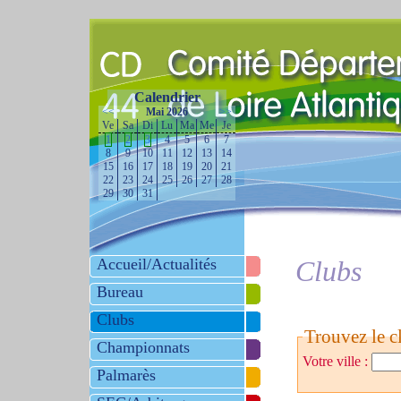
Calendrier
<<
Mai 2026
>>
Ve
Sa
Di
Lu
Ma
Me
Je
1
2
3
4
5
6
7
8
9
10
11
12
13
14
15
16
17
18
19
20
21
22
23
24
25
26
27
28
29
30
31
Accueil/Actualités
Clubs
Bureau
Clubs
Trouvez le cl
Championnats
Votre ville :
Palmarès