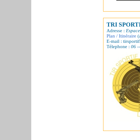
TRI SPORT
Adresse :
Espace
Plan / Itinéraire
(
E-mail : tirsporti
Télephone :
06 --