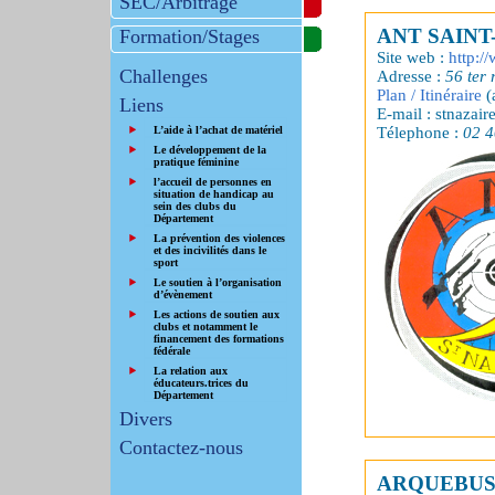
SEC/Arbitrage
ANT SAINT
Formation/Stages
Site web :
http:/
Challenges
Adresse :
56 ter 
Plan / Itinéraire
(
Liens
E-mail : stnazaire
Télephone :
02 4
L’aide à l’achat de matériel
Le développement de la
pratique féminine
l’accueil de personnes en
situation de handicap au
sein des clubs du
Département
La prévention des violences
et des incivilités dans le
sport
Le soutien à l’organisation
d’évènement
Les actions de soutien aux
clubs et notamment le
financement des formations
fédérale
La relation aux
éducateurs.trices du
Département
Divers
Contactez-nous
ARQUEBUSI