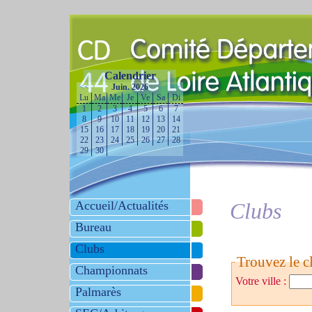
Calendrier
<<
Juin. 2026
>>
Lu
Ma
Me
Je
Ve
Sa
Di
1
2
3
4
5
6
7
8
9
10
11
12
13
14
15
16
17
18
19
20
21
22
23
24
25
26
27
28
29
30
Accueil/Actualités
Clubs
Bureau
Clubs
Trouvez le cl
Championnats
Votre ville :
Palmarès