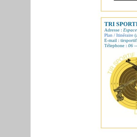
TRI SPORT
Adresse :
Espace
Plan / Itinéraire
(
E-mail : tirsporti
Télephone :
06 --