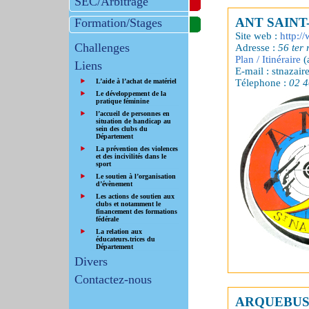
SEC/Arbitrage
ANT SAINT
Formation/Stages
Site web :
http:/
Challenges
Adresse :
56 ter 
Plan / Itinéraire
(
Liens
E-mail : stnazaire
Télephone :
02 4
L’aide à l’achat de matériel
Le développement de la
pratique féminine
l’accueil de personnes en
situation de handicap au
sein des clubs du
Département
La prévention des violences
et des incivilités dans le
sport
Le soutien à l’organisation
d’évènement
Les actions de soutien aux
clubs et notamment le
financement des formations
fédérale
La relation aux
éducateurs.trices du
Département
Divers
Contactez-nous
ARQUEBUSI