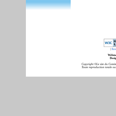
|
Ret
Webma
Desig
Copyright ©Le site du Comité
Toute reproduction totale ou p