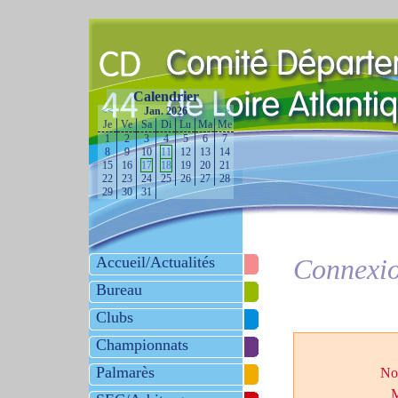
Calendrier
<<
Jan. 2026
>>
Je
Ve
Sa
Di
Lu
Ma
Me
1
2
3
4
5
6
7
8
9
10
11
12
13
14
15
16
17
18
19
20
21
22
23
24
25
26
27
28
29
30
31
Accueil/Actualités
Connexi
Bureau
Clubs
Championnats
Palmarès
Nom
M