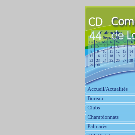
Calendrier
<<
Sept. 2025
>>
Lu
Ma
Me
Je
Ve
Sa
Di
1
2
3
4
5
6
7
8
9
10
11
12
13
14
15
16
17
18
19
20
21
22
23
24
25
26
27
28
29
30
Accueil/Actualités
Bureau
Clubs
Championnats
Palmarès