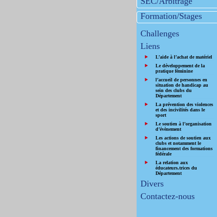
SEC/Arbitrage
Formation/Stages
Challenges
Liens
L’aide à l’achat de matériel
Le développement de la
pratique féminine
l’accueil de personnes en
situation de handicap au
sein des clubs du
Département
La prévention des violences
et des incivilités dans le
sport
Le soutien à l’organisation
d’évènement
Les actions de soutien aux
clubs et notamment le
financement des formations
fédérale
La relation aux
éducateurs.trices du
Département
Divers
Contactez-nous