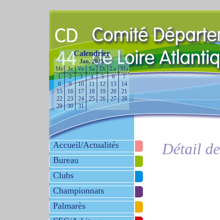
Calendrier
<<
Jan. 2025
>>
Me
Je
Ve
Sa
Di
Lu
Ma
1
2
3
4
5
6
7
8
9
10
11
12
13
14
15
16
17
18
19
20
21
22
23
24
25
26
27
28
29
30
31
Accueil/Actualités
Détail d
Bureau
Clubs
Championnats
Palmarès