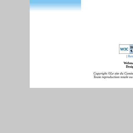
|
Ret
Webma
Desig
Copyright ©Le site du Comité
Toute reproduction totale ou p