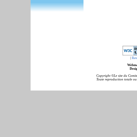
|
Ret
Webma
Desig
Copyright ©Le site du Comité
Toute reproduction totale ou p