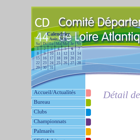
Calendrier
<<
Août. 2026
>>
Sa
Di
Lu
Ma
Me
Je
Ve
1
2
3
4
5
6
7
8
9
10
11
12
13
14
15
16
17
18
19
20
21
22
23
24
25
26
27
28
29
30
31
Accueil/Actualités
Détail d
Bureau
Clubs
Championnats
Palmarès