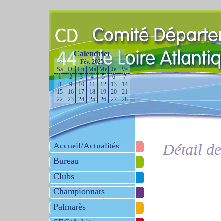
Calendrier
<<
Fév. 2025
>>
Sa
Di
Lu
Ma
Me
Je
Ve
1
2
3
4
5
6
7
8
9
10
11
12
13
14
15
16
17
18
19
20
21
22
23
24
25
26
27
28
Accueil/Actualités
Détail d
Bureau
Clubs
Championnats
Palmarès