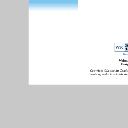
|
Ret
Webma
Desig
Copyright ©Le site du Comité
Toute reproduction totale ou p