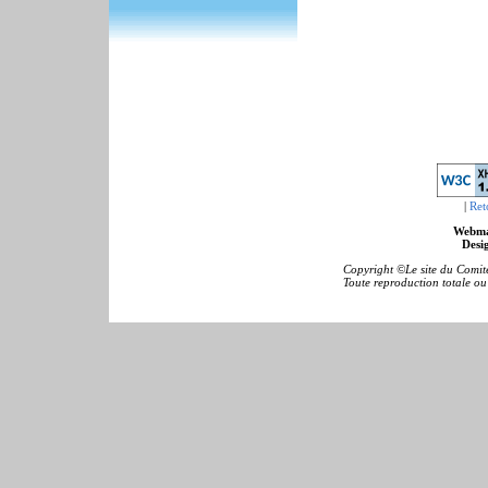
|
Ret
Webma
Desig
Copyright ©Le site du Comité
Toute reproduction totale ou p