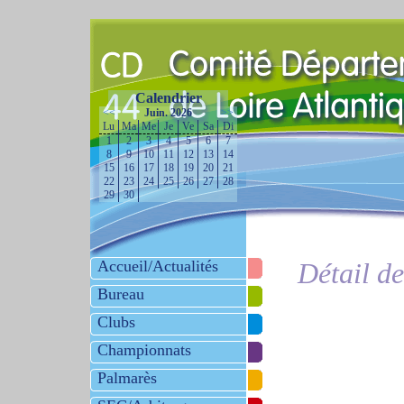
Calendrier
<<
Juin. 2026
>>
Lu
Ma
Me
Je
Ve
Sa
Di
1
2
3
4
5
6
7
8
9
10
11
12
13
14
15
16
17
18
19
20
21
22
23
24
25
26
27
28
29
30
Accueil/Actualités
Détail d
Bureau
Clubs
Championnats
Palmarès