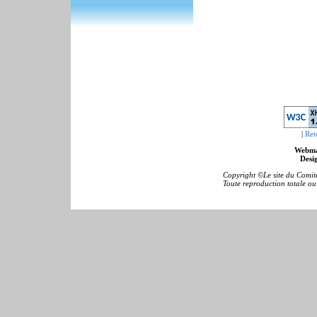
|
Ret
Webma
Desig
Copyright ©Le site du Comité
Toute reproduction totale ou p