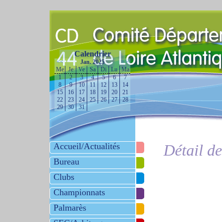
Calendrier
<<
Jan. 2025
>>
Me
Je
Ve
Sa
Di
Lu
Ma
1
2
3
4
5
6
7
8
9
10
11
12
13
14
15
16
17
18
19
20
21
22
23
24
25
26
27
28
29
30
31
Accueil/Actualités
Détail d
Bureau
Clubs
Championnats
Palmarès