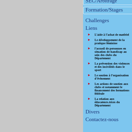
SEC/Arbitrage
Formation/Stages
Challenges
Liens
L’aide à l’achat de matériel
Le développement de la
pratique féminine
l’accueil de personnes en
situation de handicap au
sein des clubs du
Département
La prévention des violences
et des incivilités dans le
sport
Le soutien à l’organisation
d’évènement
Les actions de soutien aux
clubs et notamment le
financement des formations
fédérale
La relation aux
éducateurs.trices du
Département
Divers
Contactez-nous