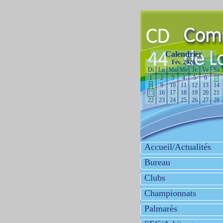
Calendrier
<<
Fév. 2026
>>
Di
Lu
Ma
Me
Je
Ve
Sa
1
2
3
4
5
6
7
8
9
10
11
12
13
14
15
16
17
18
19
20
21
22
23
24
25
26
27
28
Accueil/Actualités
Bureau
Clubs
Championnats
Palmarès