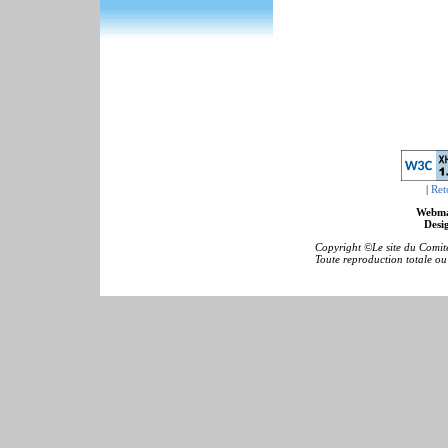
|
Ret
Webma
Desig
Copyright ©Le site du Comité
Toute reproduction totale ou p