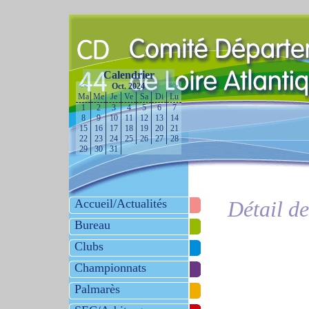
Calendrier
<<
Oct. 2024
>>
Ma
Me
Je
Ve
Sa
Di
Lu
1
2
3
4
5
6
7
8
9
10
11
12
13
14
15
16
17
18
19
20
21
22
23
24
25
26
27
28
29
30
31
Accueil/Actualités
Détail d
Bureau
Clubs
Championnats
Palmarès