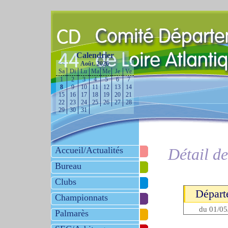
Calendrier
<<
Août. 2026
>>
Sa
Di
Lu
Ma
Me
Je
Ve
1
2
3
4
5
6
7
8
9
10
11
12
13
14
15
16
17
18
19
20
21
22
23
24
25
26
27
28
29
30
31
Accueil/Actualités
Détail d
Bureau
Clubs
Départ
Championnats
du 01/05
Palmarès