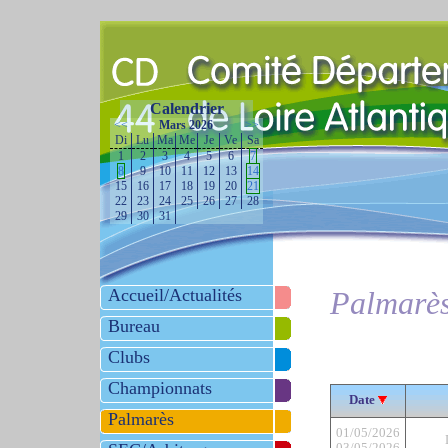
Calendrier
<<
Mars 2026
>>
Di
Lu
Ma
Me
Je
Ve
Sa
1
2
3
4
5
6
7
8
9
10
11
12
13
14
15
16
17
18
19
20
21
22
23
24
25
26
27
28
29
30
31
Accueil/Actualités
Palmarè
Bureau
Clubs
Championnats
Date
Palmarès
01/05/2026