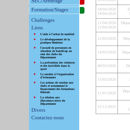
SEC/Arbitrage
03/05/2026
Formation/Stages
18/04/2026
D
19/04/2026
Challenges
11/04/2026
Dépar
Liens
12/04/2026
L’aide à l’achat de matériel
21/03/2026
Dép
Le développement de la
pratique féminine
l’accueil de personnes en
situation de handicap au
14/03/2026
Dépa
sein des clubs du
Département
La prévention des violences
08/03/2026
Dé
et des incivilités dans le
sport
Le soutien à l’organisation
d’évènement
15/02/2026
Les actions de soutien aux
clubs et notamment le
financement des formations
Dépa
fédérale
11/01/2026
La relation aux
éducateurs.trices du
Département
15/11/2025
Divers
(
Contactez-nous