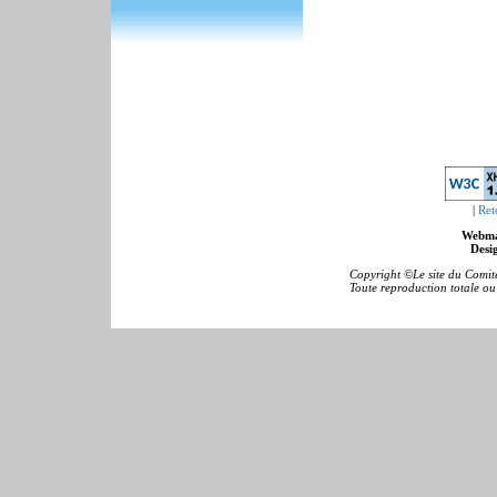
|
Ret
Webma
Desig
Copyright ©Le site du Comité
Toute reproduction totale ou p