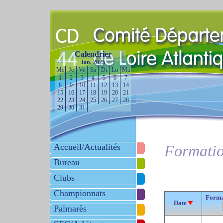
Calendrier
<<
Jan. 2025
>>
Me
Je
Ve
Sa
Di
Lu
Ma
1
2
3
4
5
6
7
8
9
10
11
12
13
14
15
16
17
18
19
20
21
22
23
24
25
26
27
28
29
30
31
Accueil/Actualités
Formatio
Bureau
Clubs
Championnats
Forma
Date
Palmarès