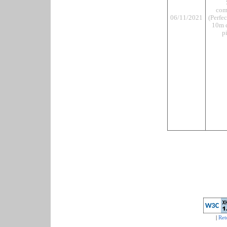
com
06/11/2021
(Perfe
10m c
pi
|
Ret