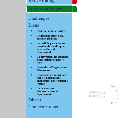
SEC/Arbitrage
Formation/Stages
Challenges
Liens
L’aide à l’achat de matériel
Le développement de la
pratique féminine
l’accueil de personnes en
situation de handicap au
sein des clubs du
Département
La prévention des violences
et des incivilités dans le
sport
Le soutien à l’organisation
d’évènement
Les actions de soutien aux
clubs et notamment le
financement des formations
fédérale
Stag
La relation aux
(
éducateurs.trices du
09/04/2022
pro
Département
10/04/2022
insc
Divers
page
Contactez-nous