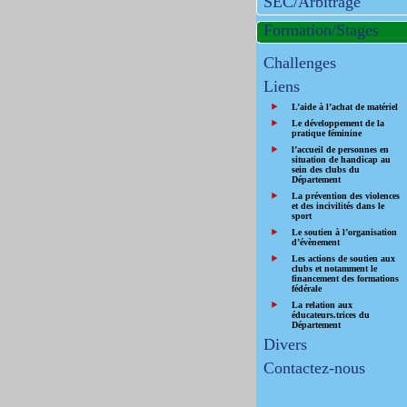
SEC/Arbitrage
Formation/Stages
Challenges
Liens
L’aide à l’achat de matériel
Le développement de la
pratique féminine
l’accueil de personnes en
situation de handicap au
sein des clubs du
Département
La prévention des violences
et des incivilités dans le
sport
Le soutien à l’organisation
d’évènement
Les actions de soutien aux
clubs et notamment le
financement des formations
fédérale
La relation aux
éducateurs.trices du
Département
Divers
Contactez-nous