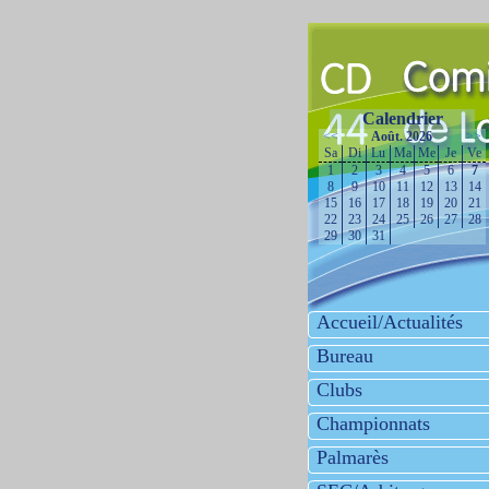
Calendrier
<<
Août. 2026
>>
Sa
Di
Lu
Ma
Me
Je
Ve
1
2
3
4
5
6
7
8
9
10
11
12
13
14
15
16
17
18
19
20
21
22
23
24
25
26
27
28
29
30
31
Accueil/Actualités
Bureau
Clubs
Championnats
Palmarès