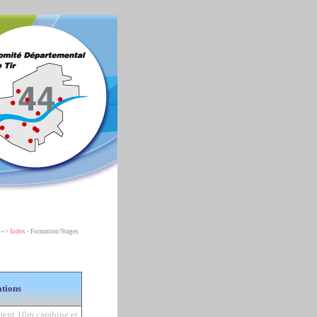
 -->
Index
- Formation/Stages
tions
ment 10m carabine et