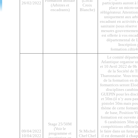
Formation Initiale
(Local
26/02/2022
participants auront à 
(Arbitres et
Croix
place un micro-o
encadrants)
Blanche)
réfrigérateur. Attention
uniquement aux arbi
encadrant en activités 
sanitaire (sous réserv
mesures gouvernement
est offerte à vos enca
départemental de L
Inscription 
formation.cdti
Le comité départe
Atlantique organise u
et 10 Avril 2022 de 9h 
de la Société de T
Tharonnaise. Vous tro
de la formation en d
formatrices seront El
disciplines carabi
GUEPIN pour les disci
et 50m (il n’y aura pa
pistolet 50m mais pou
thème de cette format
de base, Position-V
formation est ouverte 
6 carabiniers 50m q
Stage 25/50M
compétitions officiell
(Voir le
09/04/2022
St Michel
le faire dans un futur 
programme et
10/04/2022
Chef Chef
il est demandé à chaq