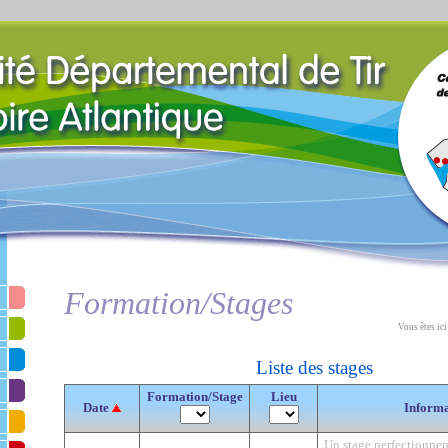
Formation/Stages
Vous êtes ici
Liste des stages
Formation/Stage
Lieu
Date
Informa
Un stage perfectionne