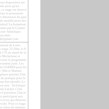
leur disposition sur
nde ainsi qu'un
, ce stage est réservé
tres et personnels
et détenteurs du pass
e de modification des
ales)! La formation
drants par le Comité
oire-Atlantique.
par mail :
r44@gmail.com
mental de Loire-
n stage 25-50m, le 9
à 17h au stand de tir
ir Micheloise et
uverez le programme
ocument joint. Les
odie GUERIN pour les
ne 50m et Martine
plines pistolet 25m
s de pratique pour le
rra être abordé). Le
ion sera : Technique
isée-Lâcher. Cette
à 6 pistoliers 25m et
ui participent aux
es et/ou qui désirent
proche. Pour ce stage,
ue tireur de ramener