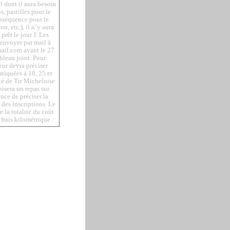
el dont il aura besoin
s, pastilles pour le
onséquence pour le
n, etc.), il n’y aura
prêt le jour J. Les
 envoyer par mail à
ail.com avant le 27
bleau joint. Pour
reur devra préciser
atiquées à 10, 25 et
té de Tir Micheloise
isera un repas sur
nce de préciser la
des inscriptions. Le
 la totalité du coût
 frais kilométrique