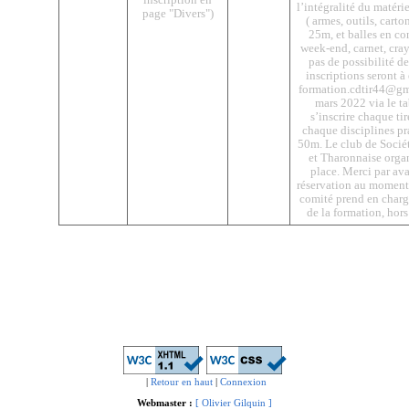
inscription en
l’intégralité du matéri
page "Divers")
( armes, outils, carton
25m, et balles en c
week-end, carnet, crayo
pas de possibilité de 
inscriptions seront à
formation.cdtir44@gm
mars 2022 via le ta
s’inscrire chaque ti
chaque disciplines pr
50m. Le club de Socié
et Tharonnaise organ
place. Merci par ava
réservation au moment 
comité prend en charge
de la formation, hors
|
Retour en haut
|
Connexion
Webmaster :
[ Olivier Gilquin ]