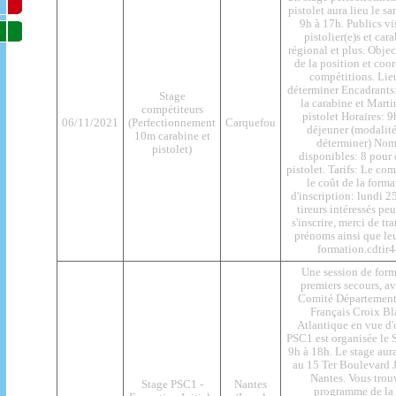
pistolet aura lieu le 
9h à 17h. Publics v
pistolier(e)s et car
régional et plus. Objec
de la position et coo
compétitions. Lieu
déterminer Encadrants
Stage
la carabine et Mart
compétiteurs
pistolet Horaires: 
06/11/2021
(Perfectionnement
Carquefou
déjeuner (modalité
10m carabine et
déterminer) Nom
pistolet)
disponibles: 8 pour 
pistolet. Tarifs: Le co
le coût de la forma
d'inscription: lundi 
tireurs intéressés pe
s'inscrire, merci de t
prénoms ainsi que leu
formation.cdti
Une session de form
premiers secours, a
Comité Départementa
Français Croix Bl
Atlantique en vue d'
PSC1 est organisée le 
9h à 18h. Le stage aura
au 15 Ter Boulevard
Nantes. Vous trouv
Stage PSC1 -
Nantes
programme de la 