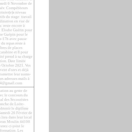
samedi 6 Novembre de
isés: Compétiteurs
abinier(e)s niveau
tifs du stage: travail
rdination en vue de
: reste encore à
: Elodie Guérin pour
ine Guépin pour le
9h-17h avec pause
 du repas reste à
bres de places
carabine et 8 pour
mité prend à sa charge
tion. Date limite
25 Octobre 2021. Vos
uvent d'ores et déjà
ransmettre leur noms-
rs adresses mails à
r44@gmail.com
ation au geste de
vec le concours du
l des Secouristes
anche de Loire-
obtenir le diplôme
Samedi 26 Février de
 lieu dans leur local
 Jean Moulin 44100
erez ci-joint le
formation. Les