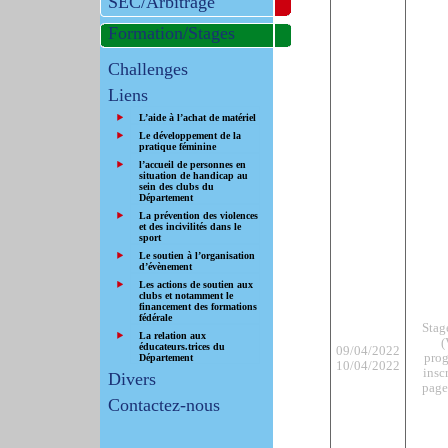
SEC/Arbitrage
Formation/Stages
Challenges
Liens
L’aide à l’achat de matériel
Le développement de la
pratique féminine
l’accueil de personnes en
situation de handicap au
sein des clubs du
Département
La prévention des violences
et des incivilités dans le
sport
Le soutien à l’organisation
d’évènement
Les actions de soutien aux
clubs et notamment le
financement des formations
fédérale
Stag
La relation aux
(
éducateurs.trices du
09/04/2022
pro
Département
10/04/2022
insc
Divers
page
Contactez-nous