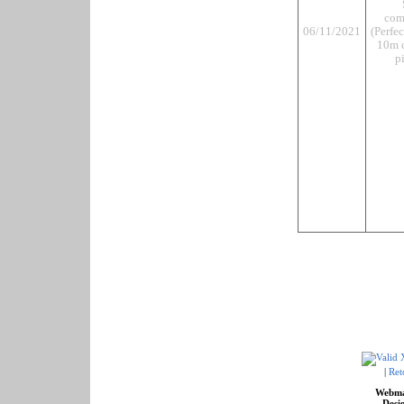
com
06/11/2021
(Perfe
10m c
pi
|
Ret
Webma
Desig