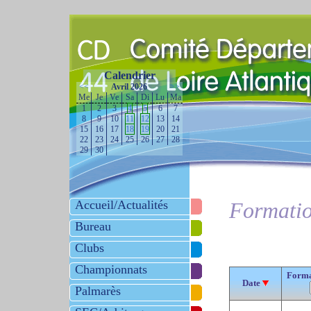
Calendrier
<<
Avril 2026
>>
Me
Je
Ve
Sa
Di
Lu
Ma
1
2
3
4
5
6
7
8
9
10
11
12
13
14
15
16
17
18
19
20
21
22
23
24
25
26
27
28
29
30
Accueil/Actualités
Formatio
Bureau
Clubs
Championnats
Forma
Date
Palmarès