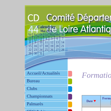
Calendrier
<<
Mai 2026
>>
Ve
Sa
Di
Lu
Ma
Me
Je
1
2
3
4
5
6
7
8
9
10
11
12
13
14
15
16
17
18
19
20
21
22
23
24
25
26
27
28
29
30
31
Accueil/Actualités
Formatio
Bureau
Clubs
Championnats
Forma
Date
Palmarès