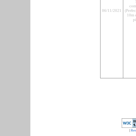
com
06/11/2021
(Perfe
10m c
pi
|
Ret