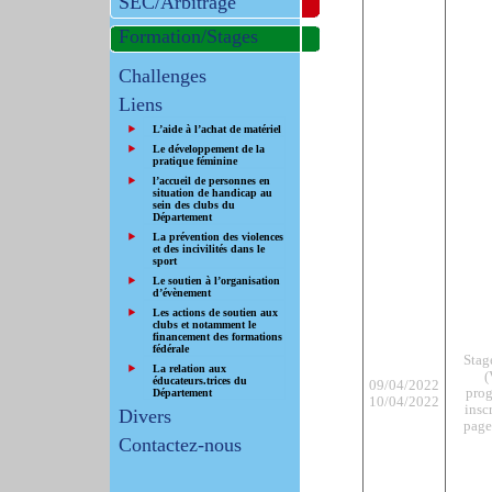
SEC/Arbitrage
Formation/Stages
Challenges
Liens
L’aide à l’achat de matériel
Le développement de la
pratique féminine
l’accueil de personnes en
situation de handicap au
sein des clubs du
Département
La prévention des violences
et des incivilités dans le
sport
Le soutien à l’organisation
d’évènement
Les actions de soutien aux
clubs et notamment le
financement des formations
fédérale
Stag
La relation aux
(
éducateurs.trices du
09/04/2022
pro
Département
10/04/2022
insc
Divers
page
Contactez-nous