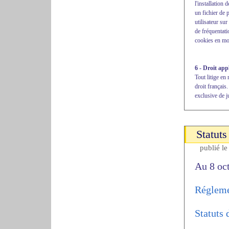
l'installation
un fichier de p
utilisateur su
de fréquentati
cookies en mod
6 - Droit appl
Tout litige en 
droit français.
exclusive de j
Statut
publié l
Au 8 oc
Régleme
Statuts