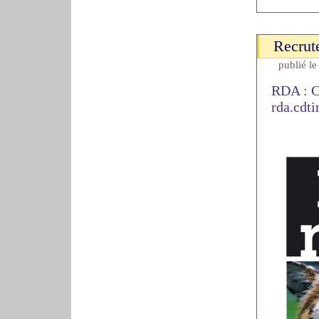
Recrut
publié l
RDA : C
rda.cdt