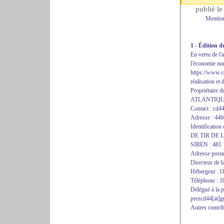
publié l
Mention
1 - Édition d
En vertu de l'
l'économie num
https://www.cd
réalisation et 
Propriétair
ATLANTIQ
Contact : cd44
Adresse : 446
Identificati
DE TIR DE
SIREN : 481 
Adresse posta
Directeur de l
Hébergeur : 
Téléphone : 1
Délégué à la p
prezcd44[at]g
Autres contri