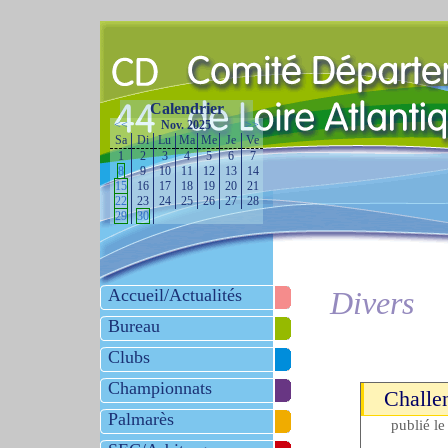
Calendrier
<<
Nov. 2025
>>
Sa
Di
Lu
Ma
Me
Je
Ve
1
2
3
4
5
6
7
8
9
10
11
12
13
14
15
16
17
18
19
20
21
22
23
24
25
26
27
28
29
30
Accueil/Actualités
Divers
Bureau
Clubs
Championnats
Challe
Palmarès
publié l