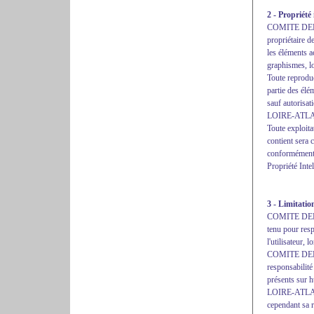
2 - Propriété 
COMITE DE
propriétaire de
les éléments a
graphismes, lo
Toute reproduc
partie des élém
sauf autoris
LOIRE-ATL
Toute exploita
contient sera 
conformément 
Propriété Intel
3 - Limitatio
COMITE DEP
tenu pour resp
l'utilisateur, 
COMITE DEP
responsabilité 
présents su
LOIRE-ATLANTI
cependant sa r