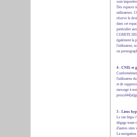
sont importées
Des espaces in
utilisateu
réserve le dro
dans cet espac
particulier au
COMITE DEP
également la p
l'utilisateur,
ou pornographi
4 - CNIL et g
Conformément 
l'utilisateur 
et de suppress
message à notr
prezcd44[at]g
5 - Liens hyp
Le site https:
dégage toute r
d'autres sites
La navigation 