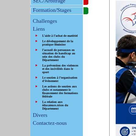
SEC/Arbitrage
Formation/Stages
Challenges
Liens
L’aide à l’achat de matériel
Le développement de la
pratique féminine
l’accueil de personnes en
situation de handicap au
sein des clubs du
Département
La prévention des violences
et des incivilités dans le
sport
Le soutien à l’organisation
d’évènement
Les actions de soutien aux
clubs et notamment le
financement des formations
fédérale
La relation aux
éducateurs.trices du
Département
Divers
Contactez-nous