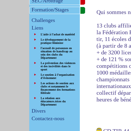
SEC/Arbitrage
Formation/Stages
Qui sommes n
Challenges
13 clubs affili
Liens
la Fédération 
L’aide à l’achat de matériel
tir, 11 écoles d
Le développement de la
pratique féminine
(à partir de 8 
l’accueil de personnes en
+ de 3200 lice
situation de handicap au
sein des clubs du
+ de 121 % son
Département
La prévention des violences
compétitions 
et des incivilités dans le
sport
1000 médailles
Le soutien à l’organisation
championnats 
d’évènement
Les actions de soutien aux
internationaux
clubs et notamment le
financement des formations
collectif dépa
fédérale
heures de béné
La relation aux
éducateurs.trices du
Département
Divers
Contactez-nous