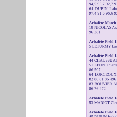
94,5 95,7 92,7 9
64 DUBIN Isa
97,4 91,5 96,6 9
Arbalète Match 
18 NICOLAS Ax
96 381
Arbalète Field
5 LETURMY Laet
Arbalète Field 
44 CHAUSSE Ala
51 LEON Thier
86 507
64 LORGEOUX T
82 80 81 86 496
83 BOUVIER Al
86 76 472
Arbalète Field 
53 MARIOT Clem
Arbalète Field
45 DUBIN Isabe